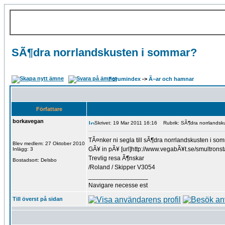
SÃ¶dra norrlandskusten i sommar?
Forumindex
->
Ã–ar och hamnar
Författare
borkavegan
Skrivet: 19 Mar 2011 16:16
Rubrik: SÃ¶dra norrlandsk
TÃ¤nker ni segla till sÃ¶dra norrlandskusten i so
Blev medlem: 27 Oktober 2010
GÃ¥ in pÃ¥ [url]http://www.vegabÃ¥t.se/smultronstal
Inlägg: 3
Trevlig resa Ã¶nskar
Bostadsort: Delsbo
/Roland / Skipper V3054
_________________
Navigare necesse est
Till överst på sidan