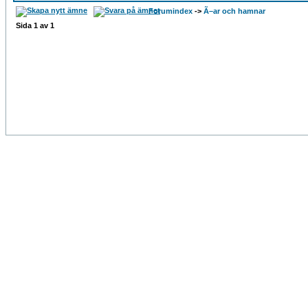
Forumindex
->
Ã–ar och hamnar
Sida
1
av
1