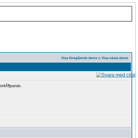
Visa föregående ämne
::
Visa nästa ämne
fortlÃ¶pande.