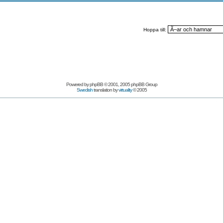
Hoppa till:
Powered by
phpBB
© 2001, 2005 phpBB Group
Swedish
translation by
virtuality
© 2005