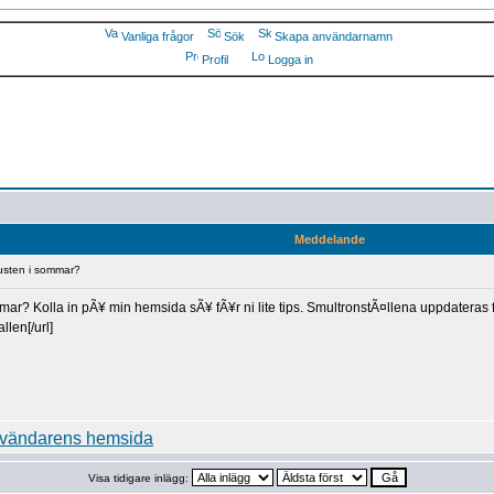
Vanliga frågor
Sök
Skapa användarnamn
Profil
Logga in
Meddelande
usten i sommar?
mmar? Kolla in pÃ¥ min hemsida sÃ¥ fÃ¥r ni lite tips. SmultronstÃ¤llena uppdateras 
len[/url]
Visa tidigare inlägg: